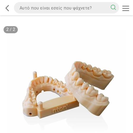
2
/
2