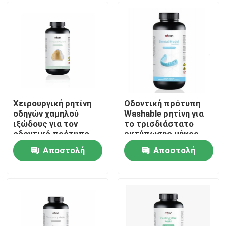
Γύρος εργοστασίων
Ποιοτικός έλεγχος
επαφή
Χειρουργική ρητίνη
Οδοντική πρότυπη
οδηγών χαμηλού
Washable ρητίνη για
ιξώδους για τον
το τρισδιάστατο
Νέα
οδοντικό πρότυπο
εκτύπωσης μήκος
τρισδιάστατο
κύματος 405nm
Αποστολή
Αποστολή
εκτυπωτή
σκληρότητας
Όλες οι περιπτώσεις
χρώματος μπλε
ερώτησης
ερώτησης
υψηλό
Τρισδιάστατος εκτυπωτής μετάλλων λέιζερ
Οδοντικός τρισδιάστατος εκτυπωτής μετάλλων