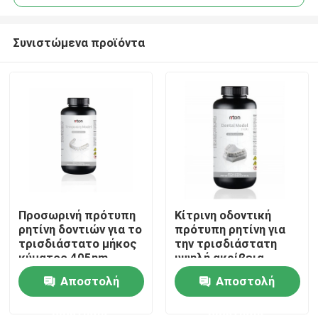
Συνιστώμενα προϊόντα
Προσωρινή πρότυπη
Κίτρινη οδοντική
Αρχική Σελίδα
ρητίνη δοντιών για το
πρότυπη ρητίνη για
τρισδιάστατο μήκος
την τρισδιάστατη
κύματος 405nm
υψηλή ακρίβεια
Προϊόντα
σκληρότητας
Resina εκτύπωσης
Αποστολή
Αποστολή
εκτύπωσης υψηλό
βιοσυμβατό
ερώτησης
ερώτησης
Σχετικά με εμάς