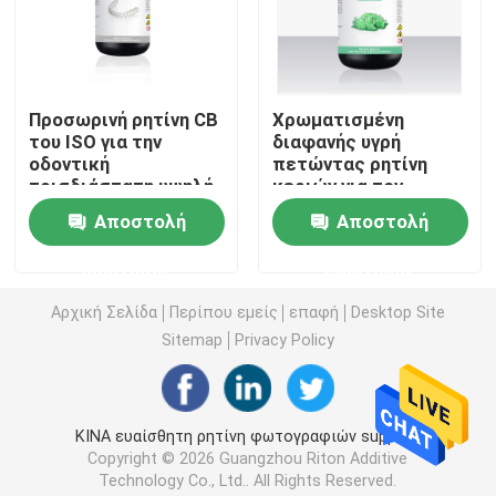
Τρισδιάστατος εκτυπωτής SLM
Προσωρινή ρητίνη CB
Χρωματισμένη
Τρισδιάστατος εκτυπωτής DLMS
του ISO για την
διαφανής υγρή
οδοντική
πετώντας ρητίνη
τρισδιάστατη υψηλή
κεριών για τον
Τρισδιάστατος εκτυπωτής LCD
σκληρότητα μηχανών
οδοντικό πρότυπο
Αποστολή
Αποστολή
εκτύπωσης και την
τρισδιάστατο
εκτατή δύναμη
εκτυπωτή
Φωτοευαίσθητη ρητίνη
ερώτησης
ερώτησης
Αρχική Σελίδα
Περίπου εμείς
επαφή
Desktop Site
τρισδιάστατη σκόνη μετάλλων εκτυπωτών
Sitemap
Privacy Policy
Βιομηχανικός τρισδιάστατος εκτυπωτής ρητίνης
ΚΙΝΑ ευαίσθητη ρητίνη φωτογραφιών supplier.
Copyright © 2026 Guangzhou Riton Additive
Ιατρικός τρισδιάστατος εκτυπωτής
Technology Co., Ltd.. All Rights Reserved.