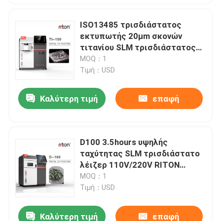
ISO13485 τρισδιάστατος
εκτυπωτής 20μm σκονών
τιτανίου SLM τρισδιάστατος
εκτυπωτής χάλυβα υψηλής
MOQ：1
ταχύτητας και ακρίβειας
Τιμή：USD
Καλύτερη τιμή
επαφή
D100 3.5hours υψηλής
ταχύτητας SLM τρισδιάστατο
λέιζερ 110V/220V RITON
μετάλλων εκτυπωτών ακριβές
MOQ：1
Τιμή：USD
Καλύτερη τιμή
επαφή