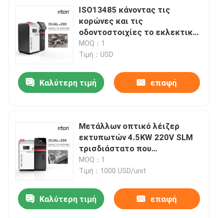
ISO13485 κάνοντας τις
κορώνες και τις
οδοντοστοιχίες το εκλεκτικό
λέιζερ που λειώνει τον
MOQ：1
τρισδιάστατο εκτυπωτή
Τιμή：USD
Dual200
Καλύτερη τιμή
επαφή
Μετάλλων οπτικό λέιζερ
εκτυπωτών 4.5KW 220V SLM
τρισδιάστατο που
χαρακτηρίζει τη μηχανή
MOQ：1
Τιμή：1000 USD/unit
Καλύτερη τιμή
επαφή