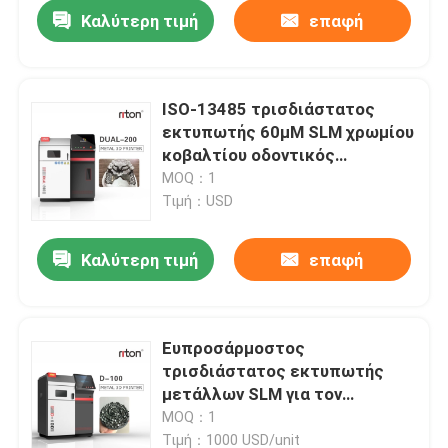
Καλύτερη τιμή
επαφή
ISO-13485 τρισδιάστατος
εκτυπωτής 60μM SLM χρωμίου
κοβαλτίου οδοντικός
τρισδιάστατος εκτυπωτής
MOQ：1
εργαστηριακών μετάλλων
Τιμή：USD
Καλύτερη τιμή
επαφή
Σπίτι
Ευπροσάρμοστος
τρισδιάστατος εκτυπωτής
Σχετικά με εμάς
μετάλλων SLM για τον
οδοντικό οδοντικό
MOQ：1
τρισδιάστατο εκτυπωτή
Επαφές
Τιμή：1000 USD/unit