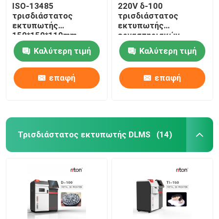
ISO-13485
220V δ-100
τρισδιάστατος
τρισδιάστατος
εκτυπωτής
εκτυπωτής
150*150*110mm
εργαστηριακών
λέιζερ DLP μέγεθος
οδοντικός μετάλλων
Καλύτερη τιμή
Καλύτερη τιμή
εκτύπωσης για τα
για την οδοντοστοιχία
οδοντικά πρότυπα
μερικό Riton
μοσχευμάτων
επαφή
επαφή
Τρισδιάστατος εκτυπωτής DLMS
(14)