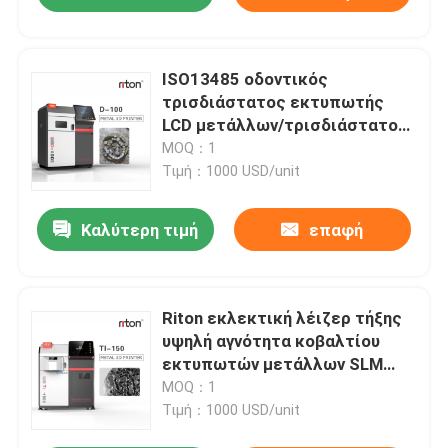
ISO13485 οδοντικός
τρισδιάστατος εκτυπωτής
LCD μετάλλων/τρισδιάστατος
εκτυπωτής DLP για τη
MOQ：1
συναρμογή D100 κορωνών
Τιμή：1000 USD/unit
σπολών υποστηριγμάτων
Καλύτερη τιμή
επαφή
Riton εκλεκτική λέιζερ τήξης
υψηλή αγνότητα κοβαλτίου
εκτυπωτών μετάλλων SLM
σκονών οδοντική
MOQ：1
Τιμή：1000 USD/unit