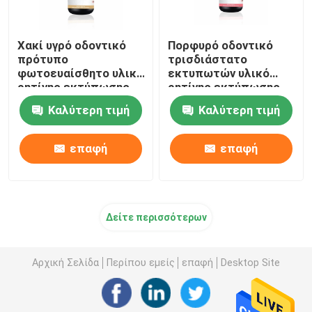
Χακί υγρό οδοντικό
Πορφυρό οδοντικό
πρότυπο
τρισδιάστατο
φωτοευαίσθητο υλικό
εκτυπωτών υλικό
ρητίνης εκτύπωσης
ρητίνης εκτύπωσης
ρητίνης V1.0
ρητίνης ιάσιμο
Καλύτερη τιμή
Καλύτερη τιμή
τρισδιάστατο
τρισδιάστατο
επαφή
επαφή
Δείτε περισσότερων
Αρχική Σελίδα
Περίπου εμείς
επαφή
Desktop Site