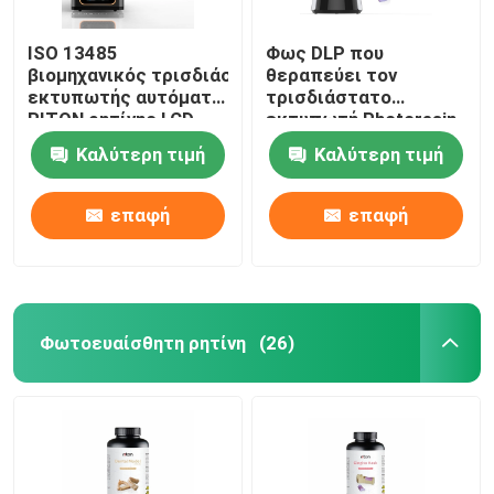
ISO 13485
Φως DLP που
βιομηχανικός τρισδιάστατος
θεραπεύει τον
εκτυπωτής αυτόματο τεράστιο 220V
τρισδιάστατο
RITON ρητίνης LCD
εκτυπωτή Photoresin
υψηλής ταχύτητας για
Καλύτερη τιμή
Καλύτερη τιμή
την πρότυπη
παραγωγή
επαφή
επαφή
Φωτοευαίσθητη ρητίνη
(26)