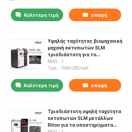
κραμάτων τιτανίου κορωνών
Καλύτερη τιμή
επαφή
Προϊόντα
Τρισδιάστατος εκτυπωτής μετάλλων λέιζερ
Υψηλής ταχύτητας βιομηχανική
μηχανή εκτυπωτών SLM
Οδοντικός τρισδιάστατος εκτυπωτής μετάλλων
τρισδιάστατη για το
τρισδιάστατο οδοντικό
MOQ：1
πρότυπο 1300*1000*1650mm
Τιμή：1000 USD/unit
Τρισδιάστατος εκτυπωτής SLM
Καλύτερη τιμή
επαφή
Τρισδιάστατος εκτυπωτής DLMS
Τρισδιάστατος εκτυπωτής LCD
Τρισδιάστατη υψηλή ταχύτητα
εκτυπωτών SLM μετάλλων
Riton για τα υποστηρίγματα
Φωτοευαίσθητη ρητίνη
κορωνών χρωμίου κοβαλτίου
MOQ：1