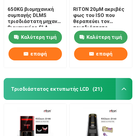
650KG βιομηχανική
RITON 20μM ακριβές
συμπαγής DLMS
φως του ISO που
τρισδιάστατη μηχανή
θεραπεύει τον
βιομηχανίας SLA
τρισδιάστατο
εκτυπωτών οδοντική
εκτυπωτή ένα
Καλύτερη τιμή
Καλύτερη τιμή
εκτύπωση
οδοντοστοιχιών
στάσεων
επαφή
επαφή
Τρισδιάστατος εκτυπωτής LCD
(21)