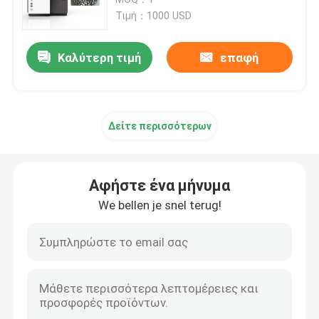
Τιμή：1000 USD
τρισδιάστατη σκόνη μετάλλων εκτυπωτών
Καλύτερη τιμή
επαφή
Βιομηχανικός τρισδιάστατος εκτυπωτής ρητίνης
Δείτε περισσότερων
Ιατρικός τρισδιάστατος εκτυπωτής
Τρισδιάστατος εκτυπωτής κοσμήματος
Αφήστε ένα μήνυμα
We bellen je snel terug!
dlp τρισδιάστατος εκτυπωτής
Τρισδιάστατος εκτυπωτής ρητίνης SLA
Συμπυκνώνοντας μηχανή λέιζερ