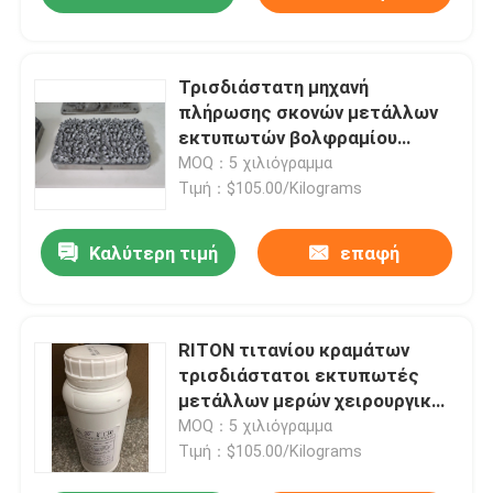
Τρισδιάστατη μηχανή
πλήρωσης σκονών μετάλλων
εκτυπωτών βολφραμίου
χρωμίου SLM
MOQ：5 χιλιόγραμμα
Τιμή：$105.00/Kilograms
Καλύτερη τιμή
επαφή
RITON τιτανίου κραμάτων
τρισδιάστατοι εκτυπωτές
μετάλλων μερών χειρουργικών
επεμβάσεων σκονών
MOQ：5 χιλιόγραμμα
ορθοπεδικοί
Τιμή：$105.00/Kilograms