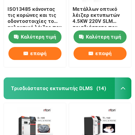
ISO13485 κάνοντας
Μετάλλων οπτικό
τις κορώνες και τις
λέιζερ εκτυπωτών
οδοντοστοιχίες το
4.5KW 220V SLM
εκλεκτικό λέιζερ που
τρισδιάστατο που
λειώνει τον
χαρακτηρίζει τη
Καλύτερη τιμή
Καλύτερη τιμή
τρισδιάστατο
μηχανή
εκτυπωτή Dual200
επαφή
επαφή
Τρισδιάστατος εκτυπωτής DLMS
(14)