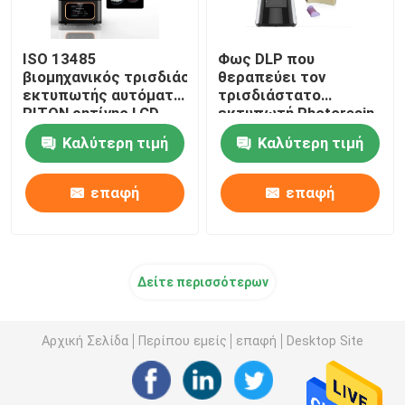
ISO 13485
Φως DLP που
βιομηχανικός τρισδιάστατος
θεραπεύει τον
εκτυπωτής αυτόματο τεράστιο 220V
τρισδιάστατο
RITON ρητίνης LCD
εκτυπωτή Photoresin
υψηλής ταχύτητας για
Καλύτερη τιμή
Καλύτερη τιμή
την πρότυπη
παραγωγή
επαφή
επαφή
Δείτε περισσότερων
Αρχική Σελίδα
Περίπου εμείς
επαφή
Desktop Site