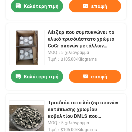
Καλύτερη τιμή
επαφή
Λέιζερ που συμπυκνώνει το
υλικό τρισδιάστατο χρώμιο
CoCr σκονών μετάλλων
εκτυπωτών
MOQ：5 χιλιόγραμμα
Τιμή：$105.00/Kilograms
Καλύτερη τιμή
επαφή
Σπίτι
Τρισδιάστατο λέιζερ σκονών
εκτύπωσης χρωμίου
Σχετικά με εμάς
κοβαλτίου DMLS που
συμπυκνώνει τη σκόνη
MOQ：5 χιλιόγραμμα
μετάλλων χρωμίου CoCr
Επαφές
Τιμή：$105.00/Kilograms