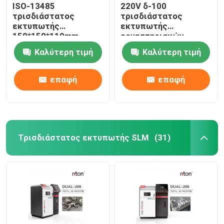
ISO-13485
220V δ-100
τρισδιάστατος
τρισδιάστατος
εκτυπωτής
εκτυπωτής
150*150*110mm
εργαστηριακών
λέιζερ DLP μέγεθος
οδοντικός μετάλλων
Καλύτερη τιμή
Καλύτερη τιμή
εκτύπωσης για τα
για την οδοντοστοιχία
οδοντικά πρότυπα
μερικό Riton
μοσχευμάτων
επαφή
επαφή
Τρισδιάστατος εκτυπωτής SLM
(31)