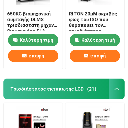
650KG βιομηχανική
RITON 20μM ακριβές
συμπαγής DLMS
φως του ISO που
τρισδιάστατη μηχανή
θεραπεύει τον
βιομηχανίας SLA
τρισδιάστατο
εκτυπωτών οδοντική
εκτυπωτή ένα
Καλύτερη τιμή
Καλύτερη τιμή
εκτύπωση
οδοντοστοιχιών
στάσεων
επαφή
επαφή
Τρισδιάστατος εκτυπωτής LCD
(21)