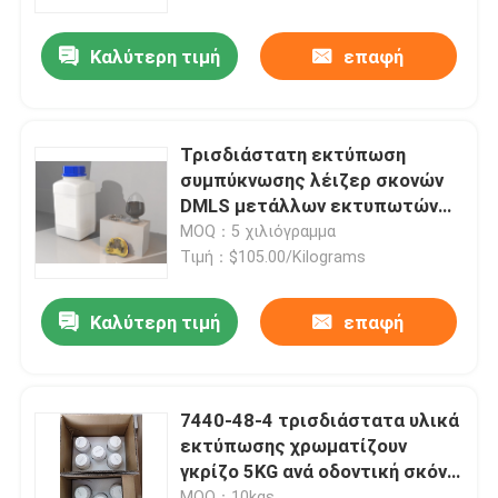
Καλύτερη τιμή
επαφή
Προϊόντα
Τρισδιάστατος εκτυπωτής μετάλλων λέιζερ
Τρισδιάστατη εκτύπωση
συμπύκνωσης λέιζερ σκονών
Οδοντικός τρισδιάστατος εκτυπωτής μετάλλων
DMLS μετάλλων εκτυπωτών
κραμάτων τιτανίου RITON C01
MOQ：5 χιλιόγραμμα
Τιμή：$105.00/Kilograms
Τρισδιάστατος εκτυπωτής SLM
Καλύτερη τιμή
επαφή
Τρισδιάστατος εκτυπωτής DLMS
Τρισδιάστατος εκτυπωτής LCD
7440-48-4 τρισδιάστατα υλικά
εκτύπωσης χρωματίζουν
γκρίζο 5KG ανά οδοντική σκόνη
Φωτοευαίσθητη ρητίνη
μετάλλων Cocr πλαισίων
MOQ：10kgs