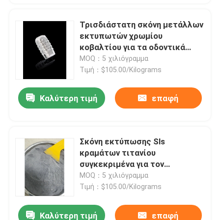
Τρισδιάστατη σκόνη μετάλλων
εκτυπωτών χρωμίου
κοβαλτίου για τα οδοντικά
μέρη χειρουργικών
MOQ：5 χιλιόγραμμα
επεμβάσεων ορθοπεδικής
Τιμή：$105.00/Kilograms
Καλύτερη τιμή
επαφή
Σκόνη εκτύπωσης Sls
κραμάτων τιτανίου
συγκεκριμένα για τον
τρισδιάστατο εκτυπωτή
MOQ：5 χιλιόγραμμα
μετάλλων
Τιμή：$105.00/Kilograms
Καλύτερη τιμή
επαφή