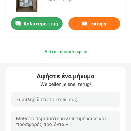
κορωνών μπουκαλιών
τρισδιάστατη σκόνη μετάλλων εκτυπωτών
Καλύτερη τιμή
επαφή
Βιομηχανικός τρισδιάστατος εκτυπωτής ρητίνης
Δείτε περισσότερων
Ιατρικός τρισδιάστατος εκτυπωτής
Τρισδιάστατος εκτυπωτής κοσμήματος
Αφήστε ένα μήνυμα
We bellen je snel terug!
dlp τρισδιάστατος εκτυπωτής
Τρισδιάστατος εκτυπωτής ρητίνης SLA
Συμπυκνώνοντας μηχανή λέιζερ