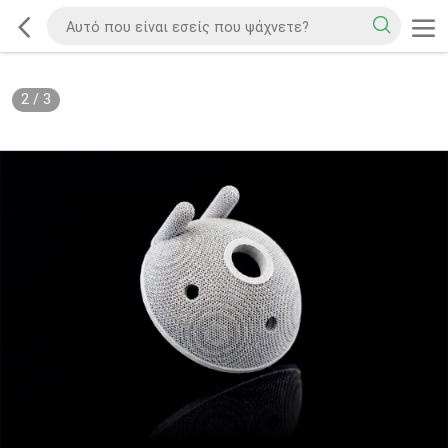
2
/
3