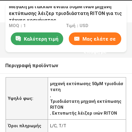
Μεγάλη μετάλλων ενιαία 50μM ινών μηχανή
εκτύπωσης λέιζερ τρισδιάστατη RITON για τις
τέχνες κοσμήματος
MOQ：1
Τιμή：USD
Καλύτερη τιμή
Μας ελάτε σε
επαφή με
Περιγραφή προϊόντων
μηχανή εκτύπωσης 50μM τρισδιάσ
τατη
,
Υψηλό φως:
Τρισδιάστατη μηχανή εκτύπωσης
RITON
,
Εκτυπωτής λέιζερ ινών RITON
Όροι πληρωμής
L/C, T/T