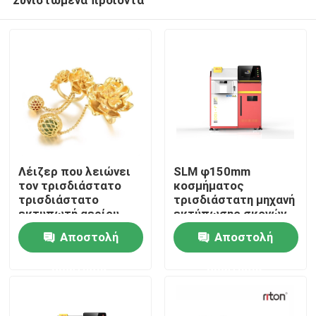
Λέιζερ που λειώνει
SLM φ150mm
τον τρισδιάστατο
κοσμήματος
τρισδιάστατο
τρισδιάστατη μηχανή
εκτυπωτή αερίου
εκτύπωσης σκονών
Σπίτι
αργού μηχανών Dmls
μετάλλων
Αποστολή
Αποστολή
κοσμήματος μηχανών
εκτυπωτών οδοντική
εκτύπωσης 2.5KW
ιατρική
ερώτησης
ερώτησης
Σχετικά με εμάς
220V
Επαφές