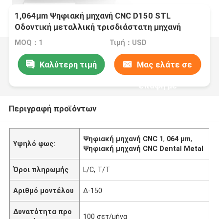
1,064μm Ψηφιακή μηχανή CNC D150 STL
Οδοντική μεταλλική τρισδιάστατη μηχανή
εκτυπωτή για κεραμική εκτύπωση
MOQ：1
Τιμή：USD
οδοντοστοιχιών
Καλύτερη τιμή
Μας ελάτε σε
επαφή με
Περιγραφή προϊόντων
Ψηφιακή μηχανή CNC 1
,
064 μm
,
Υψηλό φως:
Ψηφιακή μηχανή CNC Dental Metal
Όροι πληρωμής
L/C, T/T
Αριθμό μοντέλου
Δ-150
Δυνατότητα προ
100 σετ/μήνα