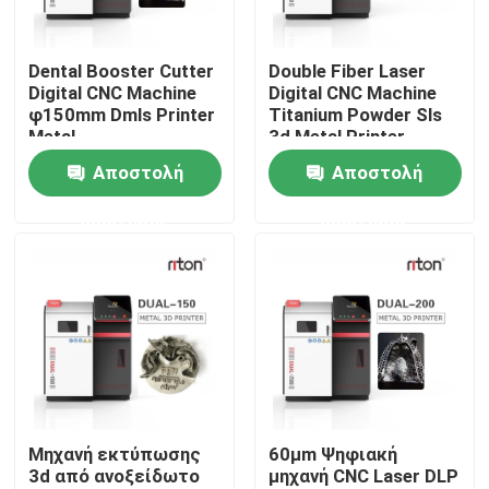
Γύρος εργοστασίων
Dental Booster Cutter
Double Fiber Laser
Digital CNC Machine
Digital CNC Machine
φ150mm Dmls Printer
Titanium Powder Sls
Ποιοτικός έλεγχος
Metal
3d Metal Printer
Αποστολή
Αποστολή
επαφή
ερώτησης
ερώτησης
Νέα
Όλες οι περιπτώσεις
Τρισδιάστατος εκτυπωτής μετάλλων λέιζερ
Μηχανή εκτύπωσης
60μm Ψηφιακή
3d από ανοξείδωτο
μηχανή CNC Laser DLP
Οδοντικός τρισδιάστατος εκτυπωτής μετάλλων