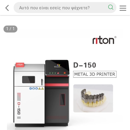
1
/
1