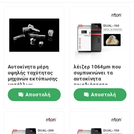
Αυτοκίνητα μέρη
λέιζερ 1064μm που
υψηλής ταχύτητας
συμπυκνώνει τα
μηχανών εκτύπωσης
αυτοκίνητα
μετάλλων
τρισδιάστατα
τρισδιάστατα
βιομηχανικά πρότυπα
Αρχική Σελίδα
Αποστολή
Αποστολή
14000mm/S
Generater τιτανίου
εκτυπωτών
ερώτησης
ερώτησης
Προϊόντα
Σχετικά με εμάς