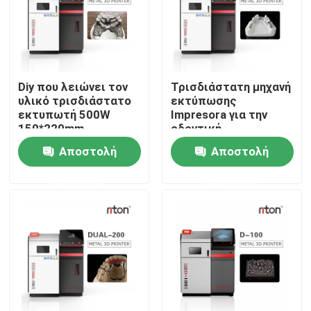
Γύρος εργοστασίων
Ποιοτικός έλεγχος
Diy που λειώνει τον
Τρισδιάστατη μηχανή
υλικό τρισδιάστατο
εκτύπωσης
εκτυπωτή 500W
Impresora για την
επαφή
150*220mm
οδοντική
ανοξείδωτου
συμπύκνωση λέιζερ
Αποστολή
Αποστολή
Sls
Νέα
ερώτησης
ερώτησης
Όλες οι περιπτώσεις
Τρισδιάστατος εκτυπωτής μετάλλων λέιζερ
Οδοντικός τρισδιάστατος εκτυπωτής μετάλλων