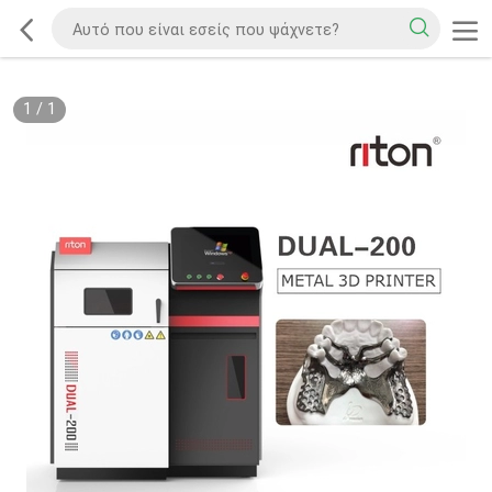
1
/
1