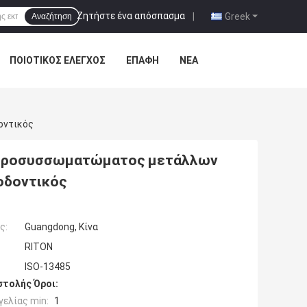
Ζητήστε ένα απόσπασμα
|
Greek
Αναζήτηση
ΠΟΙΟΤΙΚΌΣ ΈΛΕΓΧΟΣ
ΕΠΑΦΉ
ΝΈΑ
οντικός
 πυροσυσσωματώματος μετάλλων
οδοντικός
ς:
Guangdong, Κίνα
RITON
ISO-13485
τολής Όροι:
ελίας min:
1