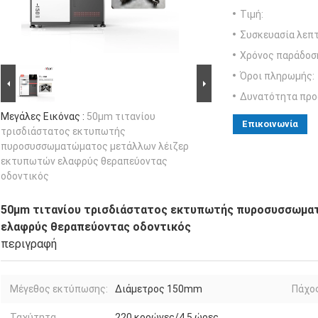
Τιμή:
Συσκευασία λεπτ
Χρόνος παράδοσ
Όροι πληρωμής:
Δυνατότητα προ
Μεγάλες Εικόνας :
50μm τιτανίου
Επικοινωνία
τρισδιάστατος εκτυπωτής
πυροσυσσωματώματος μετάλλων λέιζερ
εκτυπωτών ελαφρύς θεραπεύοντας
οδοντικός
50μm τιτανίου τρισδιάστατος εκτυπωτής πυροσυσσωμα
ελαφρύς θεραπεύοντας οδοντικός
περιγραφή
Μέγεθος εκτύπωσης:
Διάμετρος 150mm
Πάχο
Ταχύτητα
220 κορώνες/4,5 ώρες