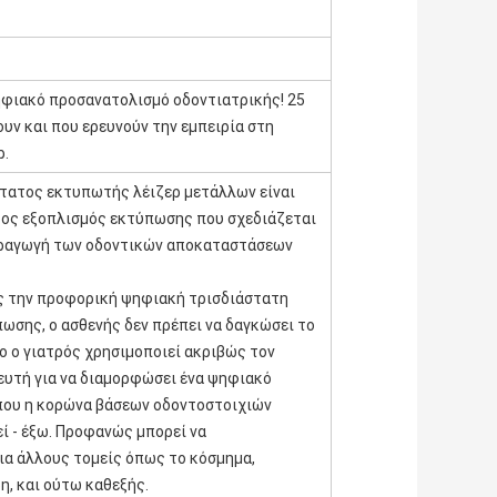
ηφιακό προσανατολισμό οδοντιατρικής! 25
υν και που ερευνούν την εμπειρία στη
ρ.
στατος εκτυπωτής λέιζερ μετάλλων είναι
τος εξοπλισμός εκτύπωσης που σχεδιάζεται
παραγωγή των οδοντικών αποκαταστάσεων
 την προφορική ψηφιακή τρισδιάστατη
ωσης, ο ασθενής δεν πρέπει να δαγκώσει το
 ο γιατρός χρησιμοποιεί ακριβώς τον
ευτή για να διαμορφώσει ένα ψηφιακό
που η κορώνα βάσεων οδοντοστοιχιών
ί - έξω. Προφανώς μπορεί να
ια άλλους τομείς όπως το κόσμημα,
η, και ούτω καθεξής.