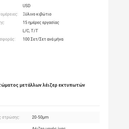
USD
ομέρειες:
Ξύλινο κιβώτιο
ης:
15 ημέρες εργασίας
L/C, T/T
σφοράς:
100 Σετ/Σετ ανά μήνα
τώματος μετάλλων λέιζερ εκτυπωτών
ς στρώσης:
20-50μm
Λέιζερ μονής ίνας