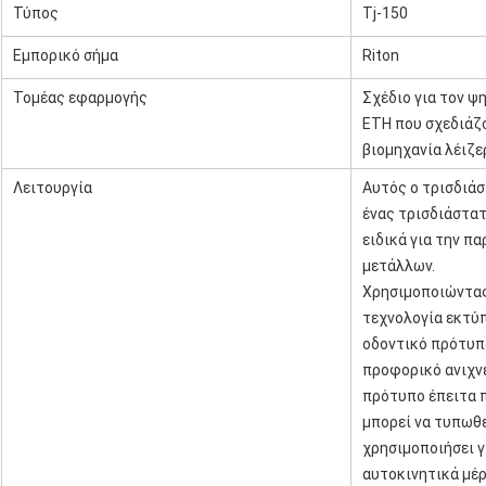
Τύπος
Tj-150
Εμπορικό σήμα
Riton
Τομέας εφαρμογής
Σχέδιο για τον ψ
ΕΤΗ που σχεδιάζο
βιομηχανία λέιζε
Λειτουργία
Αυτός ο τρισδιά
ένας τρισδιάστα
ειδικά για την 
μετάλλων.
Χρησιμοποιώντας
τεχνολογία εκτύπ
οδοντικό πρότυπο
προφορικό ανιχν
πρότυπο έπειτα 
μπορεί να τυπωθε
χρησιμοποιήσει γ
αυτοκινητικά μέρ