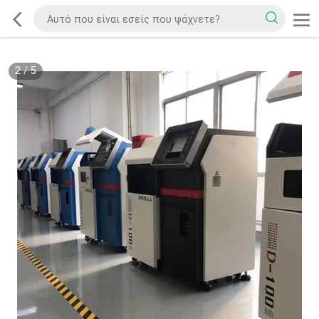
2
/
5