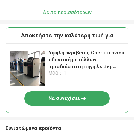
Δείτε περισσότερων
Αποκτήστε την καλύτερη τιμή για
Υψηλή ακρίβειας Cocr τιτανίου
οδοντική μετάλλων
τρισδιάστατη πηγή λέιζερ
ινών εκτυπωτών διπλή
MOQ： 1
Να συνεχίσει
Συνιστώμενα προϊόντα