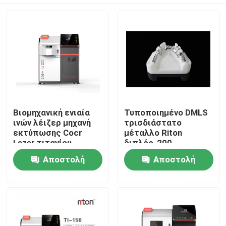
Βιομηχανική ενιαία
Τυποποιημένο DMLS
ινών λέιζερ μηχανή
τρισδιάστατο
εκτύπωσης Cocr
μέταλλο Riton
Lazer τιτανίου
διπλός-200
εκτυπωτών
εκτυπωτών CE
Αρχική Σελίδα
Αποστολή
Αποστολή
μετάλλων οδοντική
οδοντοστοιχιών
τρισδιάστατη
προφορικός
ερώτησης
ερώτησης
ανιχνευτής μηχανών
Προϊόντα
λέιζερ λειώνοντας
Σχετικά με εμάς