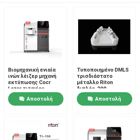
Βιομηχανική ενιαία
Τυποποιημένο DMLS
ινών λέιζερ μηχανή
τρισδιάστατο
εκτύπωσης Cocr
μέταλλο Riton
Lazer τιτανίου
διπλός-200
εκτυπωτών
εκτυπωτών CE
Αρχική Σελίδα
Αποστολή
Αποστολή
μετάλλων οδοντική
οδοντοστοιχιών
τρισδιάστατη
προφορικός
ερώτησης
ερώτησης
ανιχνευτής μηχανών
Προϊόντα
λέιζερ λειώνοντας
Σχετικά με εμάς