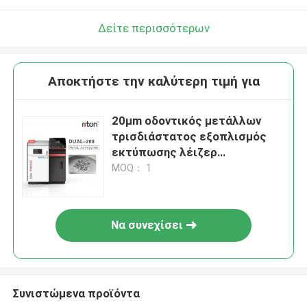
Δείτε περισσότερων
Αποκτήστε την καλύτερη τιμή για
20μm οδοντικός μετάλλων
τρισδιάστατος εξοπλισμός
εκτύπωσης λέιζερ
εκτυπωτών μεγάλος
MOQ： 1
οδοντικός ψηφιακός
Να συνεχίσει
Συνιστώμενα προϊόντα