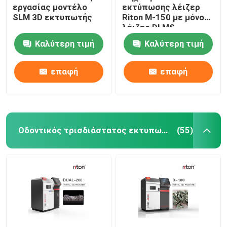
εργασίας μοντέλο
εκτύπωσης λέιζερ
SLM 3D εκτυπωτής
Riton M-150 με μόνο
Μηχανή κάμψης σύρματος DMIS-V1
λέιζερ DLMS
Καλύτερη τιμή
Καλύτερη τιμή
Μηχανή κάμψης σύρματος DMIS-V1
επαφή
επαφή
Μηχανή κάμψης σύρματος DMIS-V1
Οδοντικός τρισδιάστατος εκτυπωτής μετάλλων
(55)