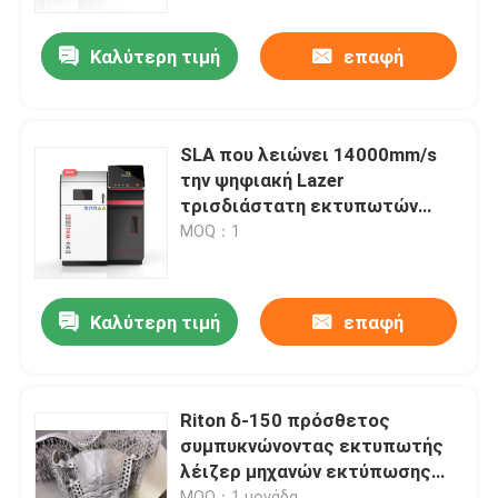
Καλύτερη τιμή
επαφή
Γύρος εργοστασίων
Ποιοτικός έλεγχος
SLA που λειώνει 14000mm/s
την ψηφιακή Lazer
επαφή
τρισδιάστατη εκτυπωτών
μηχανή εκτύπωσης μετάλλων
MOQ：1
τρισδιάστατη
Νέα
Καλύτερη τιμή
επαφή
Όλες οι περιπτώσεις
Τρισδιάστατος εκτυπωτής μετάλλων λέιζερ
Riton δ-150 πρόσθετος
συμπυκνώνοντας εκτυπωτής
λέιζερ μηχανών εκτύπωσης
Οδοντικός τρισδιάστατος εκτυπωτής μετάλλων
μετάλλων τρισδιάστατος
MOQ：1 μονάδα