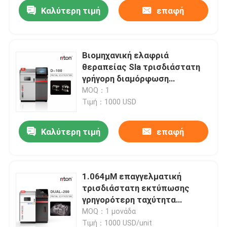
Καλύτερη τιμή
επαφή
Βιομηχανική ελαφριά
θεραπείας Sla τρισδιάστατη
γρήγορη διαμόρφωση
πρωτοτύπου μηχανών
MOQ：1
εκτύπωσης εκτυπωτών
Τιμή：1000 USD
μεγάλη τρισδιάστατη
Καλύτερη τιμή
επαφή
Αρχική Σελίδα
1.064μM επαγγελματική
τρισδιάστατη εκτύπωσης
Προϊόντα
γρηγορότερη ταχύτητα
συμπύκνωσης λέιζερ ινών
MOQ：1 μονάδα
μηχανών διπλή
Σχετικά με εμάς
Τιμή：1000 USD/unit