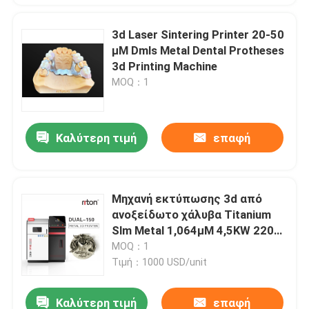
3d Laser Sintering Printer 20-50
μM Dmls Metal Dental Protheses
3d Printing Machine
MOQ：1
Καλύτερη τιμή
επαφή
Μηχανή εκτύπωσης 3d από
ανοξείδωτο χάλυβα Titanium
Slm Metal 1,064μM 4,5KW 220V
CNC
MOQ：1
Τιμή：1000 USD/unit
Καλύτερη τιμή
επαφή