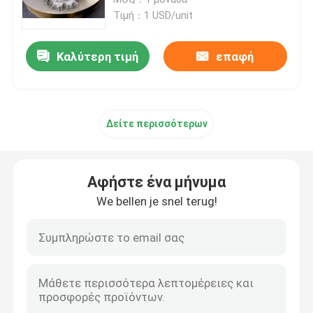
2.5KW 220V Sls
Τιμή：1 USD/unit
Τρισδιάστατος εκτυπωτής SLM
Καλύτερη τιμή
επαφή
Τρισδιάστατος εκτυπωτής DLMS
Δείτε περισσότερων
Τρισδιάστατος εκτυπωτής LCD
Φωτοευαίσθητη ρητίνη
Αφήστε ένα μήνυμα
We bellen je snel terug!
τρισδιάστατη σκόνη μετάλλων εκτυπωτών
Βιομηχανικός τρισδιάστατος εκτυπωτής ρητίνης
Ιατρικός τρισδιάστατος εκτυπωτής