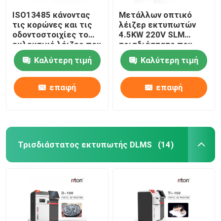
ISO13485 κάνοντας
Μετάλλων οπτικό
τις κορώνες και τις
λέιζερ εκτυπωτών
οδοντοστοιχίες το
4.5KW 220V SLM
εκλεκτικό λέιζερ που
τρισδιάστατο που
λειώνει τον
χαρακτηρίζει τη
Καλύτερη τιμή
Καλύτερη τιμή
τρισδιάστατο
μηχανή
εκτυπωτή Dual200
επαφή
επαφή
Τρισδιάστατος εκτυπωτής DLMS
(14)