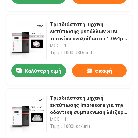
Τρισδιάστατη μηχανή
εκτύπωσης μετάλλων SLM
τιτανίου ανοξείδωτου 1.064μM
4.5KW 220V
MOQ：1
Τιμή：1000 USD/unit
Καλύτερη τιμή
επαφή
Τρισδιάστατη μηχανή
εκτύπωσης Impresora για την
οδοντική συμπύκνωση λέιζερ
Sls
MOQ：1
Τιμή：1000usd/unit