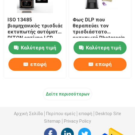
ISO 13485
Φως DLP που
βιομηχανικός τρισδιάστατος
θεραπεύει τον
εκτυπωτής αυτόματο τεράστιο 220V
τρισδιάστατο
RITON ρητίνης LCD
εκτυπωτή Photoresin
υψηλής ταχύτητας για
Καλύτερη τιμή
Καλύτερη τιμή
την πρότυπη
παραγωγή
επαφή
επαφή
Δείτε περισσότερων
Αρχική Σελίδα
Περίπου εμείς
επαφή
Desktop Site
Sitemap
Privacy Policy