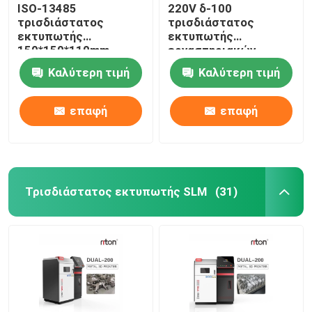
ISO-13485
220V δ-100
τρισδιάστατος
τρισδιάστατος
εκτυπωτής
εκτυπωτής
150*150*110mm
εργαστηριακών
λέιζερ DLP μέγεθος
οδοντικός μετάλλων
Καλύτερη τιμή
Καλύτερη τιμή
εκτύπωσης για τα
για την οδοντοστοιχία
οδοντικά πρότυπα
μερικό Riton
μοσχευμάτων
επαφή
επαφή
Τρισδιάστατος εκτυπωτής SLM
(31)