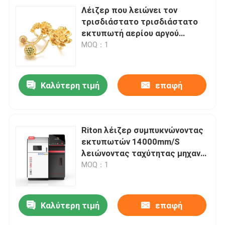
Λέιζερ που λειώνει τον
τρισδιάστατο τρισδιάστατο
εκτυπωτή αερίου αργού
μηχανών Dmls κοσμήματος
MOQ：1
μηχανών εκτύπωσης 2.5KW
220V
Καλύτερη τιμή
επαφή
Riton λέιζερ συμπυκνώνοντας
εκτυπωτών 14000mm/S
λειώνοντας ταχύτητας μηχανή
εκτύπωσης υψηλής ανάλυσης
MOQ：1
τρισδιάστατη
Καλύτερη τιμή
επαφή