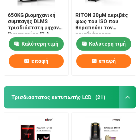
650KG βιομηχανική
RITON 20μM ακριβές
συμπαγής DLMS
φως του ISO που
τρισδιάστατη μηχανή
θεραπεύει τον
βιομηχανίας SLA
τρισδιάστατο
εκτυπωτών οδοντική
εκτυπωτή ένα
Καλύτερη τιμή
Καλύτερη τιμή
εκτύπωση
οδοντοστοιχιών
στάσεων
επαφή
επαφή
Τρισδιάστατος εκτυπωτής LCD
(21)