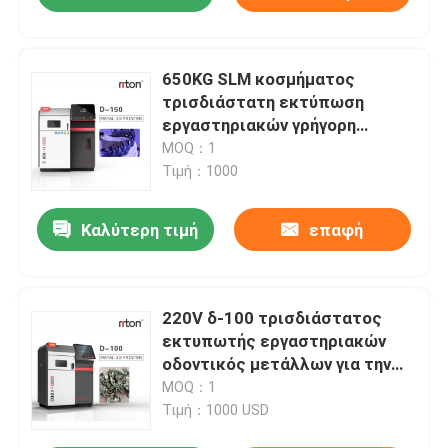
650KG SLM κοσμήματος
τρισδιάστατη εκτύπωση
εργαστηριακών γρήγορη
πρωτοτύπων εκτυπωτών
MOQ：1
ψηφιακή οδοντική
Τιμή：1000
Καλύτερη τιμή
επαφή
220V δ-100 τρισδιάστατος
εκτυπωτής εργαστηριακών
οδοντικός μετάλλων για την
οδοντοστοιχία μερικό Riton
MOQ：1
Τιμή：1000 USD