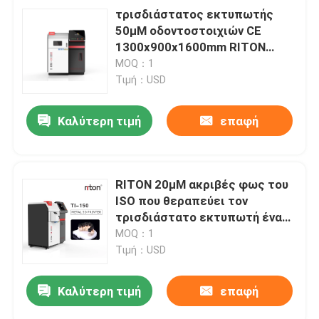
τρισδιάστατος εκτυπωτής
50μM οδοντοστοιχιών CE
1300x900x1600mm RITON
μηχανή εκτύπωσης λέιζερ ινών
MOQ：1
Τιμή：USD
Καλύτερη τιμή
επαφή
RITON 20μM ακριβές φως του
ISO που θεραπεύει τον
τρισδιάστατο εκτυπωτή ένα
εκτύπωση οδοντοστοιχιών
MOQ：1
στάσεων
Τιμή：USD
Καλύτερη τιμή
επαφή