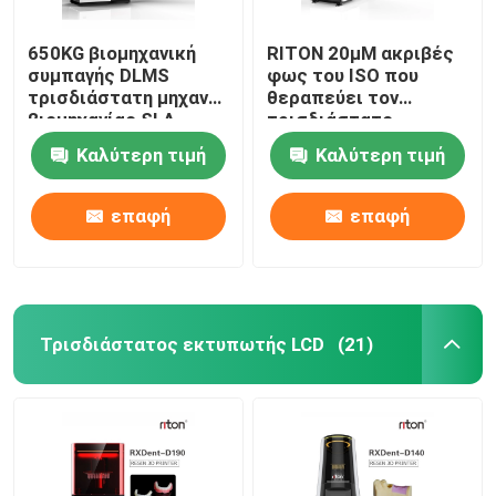
650KG βιομηχανική
RITON 20μM ακριβές
συμπαγής DLMS
φως του ISO που
τρισδιάστατη μηχανή
θεραπεύει τον
βιομηχανίας SLA
τρισδιάστατο
εκτυπωτών οδοντική
εκτυπωτή ένα
Καλύτερη τιμή
Καλύτερη τιμή
εκτύπωση
οδοντοστοιχιών
στάσεων
επαφή
επαφή
Τρισδιάστατος εκτυπωτής LCD
(21)