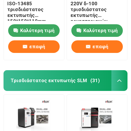
ISO-13485
220V δ-100
τρισδιάστατος
τρισδιάστατος
εκτυπωτής
εκτυπωτής
150*150*110mm
εργαστηριακών
λέιζερ DLP μέγεθος
οδοντικός μετάλλων
Καλύτερη τιμή
Καλύτερη τιμή
εκτύπωσης για τα
για την οδοντοστοιχία
οδοντικά πρότυπα
μερικό Riton
μοσχευμάτων
επαφή
επαφή
Τρισδιάστατος εκτυπωτής SLM
(31)