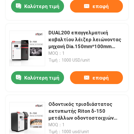
Καλύτερη τιμή
επαφή
DUAL200 επαγγελματική
κοβαλτίου λέιζερ λειώνοντας
μηχανή Dia.150mm*100mm
λέιζερ τιτανίου εκτυπωτών
MOQ：1
μετάλλων τρισδιάστατη
Τιμή：1000 USD/unit
Καλύτερη τιμή
επαφή
Αρχική Σελίδα
Οδοντικός τρισδιάστατος
εκτυπωτής Riton δ-150
Προϊόντα
μετάλλων οδοντοστοιχιών
DMLS κορωνών
MOQ：1
Σχετικά με εμάς
Τιμή：1000 usd/unit