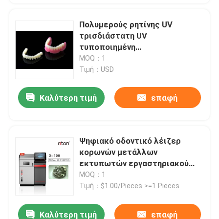
Πολυμερούς ρητίνης UV
τρισδιάστατη UV
τυποποιημένη
ρητίνη μυρωδιών DLP
MOQ：1
εκτυπωτών χαμηλή για την
Τιμή：USD
οδοντοστοιχία
Καλύτερη τιμή
επαφή
Ψηφιακό οδοντικό λέιζερ
κορωνών μετάλλων
εκτυπωτών εργαστηριακού
SLM τρισδιάστατο που
MOQ：1
λειώνει Riton δ-100
Τιμή：$1.00/Pieces >=1 Pieces
Καλύτερη τιμή
επαφή