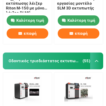
εκτύπωσης λέιζερ
εργασίας μοντέλο
Riton M-150 με μόνο
SLM 3D εκτυπωτής
Μηχανή κάμψης σύρματος DMIS-V1
λέιζερ DLMS
Καλύτερη τιμή
Καλύτερη τιμή
Μηχανή κάμψης σύρματος DMIS-V1
επαφή
επαφή
Μηχανή κάμψης σύρματος DMIS-V1
Οδοντικός τρισδιάστατος εκτυπωτής μετάλλων
(55)