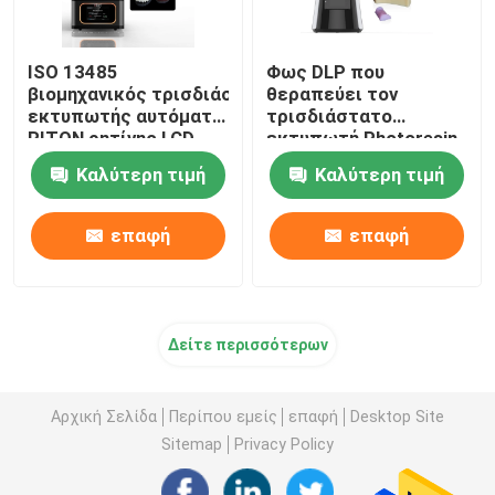
ISO 13485
Φως DLP που
βιομηχανικός τρισδιάστατος
θεραπεύει τον
εκτυπωτής αυτόματο τεράστιο 220V
τρισδιάστατο
RITON ρητίνης LCD
εκτυπωτή Photoresin
υψηλής ταχύτητας για
Καλύτερη τιμή
Καλύτερη τιμή
την πρότυπη
παραγωγή
επαφή
επαφή
Δείτε περισσότερων
Αρχική Σελίδα
Περίπου εμείς
επαφή
Desktop Site
Sitemap
Privacy Policy