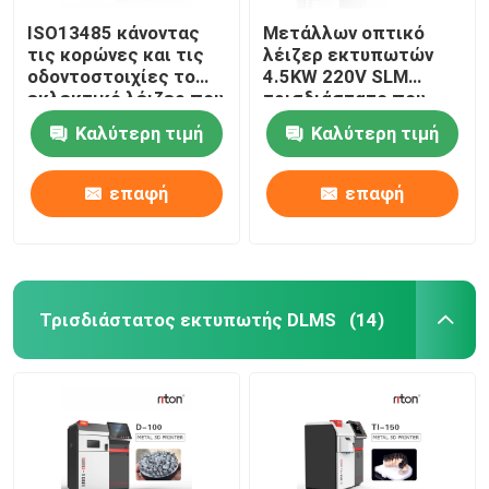
ISO13485 κάνοντας
Μετάλλων οπτικό
τις κορώνες και τις
λέιζερ εκτυπωτών
οδοντοστοιχίες το
4.5KW 220V SLM
εκλεκτικό λέιζερ που
τρισδιάστατο που
λειώνει τον
χαρακτηρίζει τη
Καλύτερη τιμή
Καλύτερη τιμή
τρισδιάστατο
μηχανή
εκτυπωτή Dual200
επαφή
επαφή
Τρισδιάστατος εκτυπωτής DLMS
(14)