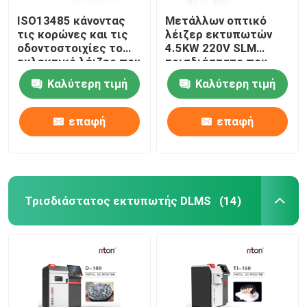
ISO13485 κάνοντας
Μετάλλων οπτικό
τις κορώνες και τις
λέιζερ εκτυπωτών
οδοντοστοιχίες το
4.5KW 220V SLM
εκλεκτικό λέιζερ που
τρισδιάστατο που
λειώνει τον
χαρακτηρίζει τη
Καλύτερη τιμή
Καλύτερη τιμή
τρισδιάστατο
μηχανή
εκτυπωτή Dual200
επαφή
επαφή
Τρισδιάστατος εκτυπωτής DLMS
(14)