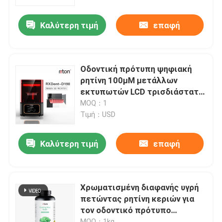
Καλύτερη τιμή
επαφή
Γύρος εργοστασίων
Ποιοτικός έλεγχος
Οδοντική πρότυπη ψηφιακή
ρητίνη 100μM μετάλλων
επαφή
εκτυπωτών LCD τρισδιάστατη
τρισδιάστατη μηχανή
MOQ：1
εκτυπωτών
Τιμή：USD
Νέα
Καλύτερη τιμή
επαφή
Όλες οι περιπτώσεις
Τρισδιάστατος εκτυπωτής μετάλλων λέιζερ
Χρωματισμένη διαφανής υγρή
πετώντας ρητίνη κεριών για
τον οδοντικό πρότυπο
Οδοντικός τρισδιάστατος εκτυπωτής μετάλλων
τρισδιάστατο εκτυπωτή
MOQ：1kg