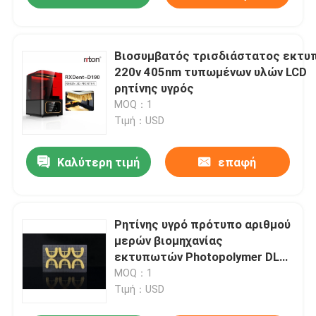
Βιοσυμβατός τρισδιάστατος εκτυ
220v 405nm τυπωμένων υλών LCD
ρητίνης υγρός
MOQ：1
Τιμή：USD
Καλύτερη τιμή
επαφή
Ρητίνης υγρό πρότυπο αριθμού
μερών βιομηχανίας
εκτυπωτών Photopolymer DLP
τρισδιάστατο
MOQ：1
Τιμή：USD