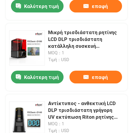
Καλύτερη τιμή
επαφή
Μικρή τρισδιάστατη ρητίνης
LCD DLP τρισδιάστατη
κατάλληλη συσκευή
λειτουργίας εκτυπωτών
MOQ：1
εύκολη
Τιμή：USD
Καλύτερη τιμή
επαφή
Αρχική Σελίδα
Αντίκτυπος - ανθεκτική LCD
DLP τρισδιάστατη γρήγορη
Προϊόντα
UV εκτύπωση Riton ρητίνης
εκτυπωτών σκληρή
MOQ：1
Σχετικά με εμάς
Τιμή：USD