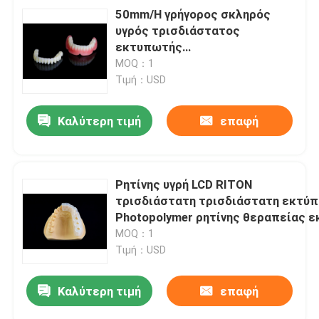
50mm/H γρήγορος σκληρός
υγρός τρισδιάστατος
εκτυπωτής
192x108mm ρητίνης υψηλός
MOQ：1
αντίκτυπος DLP - ανθεκτικός
Τιμή：USD
Καλύτερη τιμή
επαφή
Ρητίνης υγρή LCD RITON
τρισδιάστατη τρισδιάστατη εκτύ
Photopolymer ρητίνης θεραπείας 
MOQ：1
Τιμή：USD
Καλύτερη τιμή
επαφή