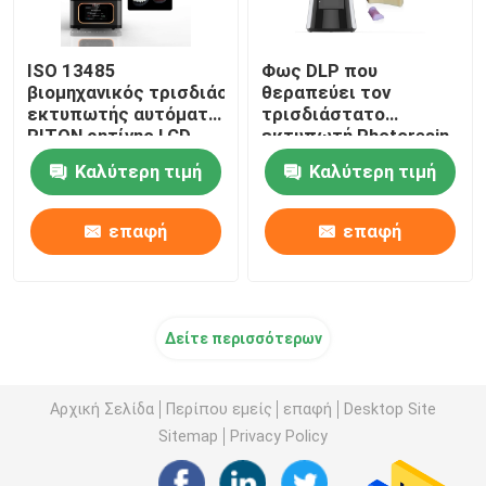
ISO 13485
Φως DLP που
βιομηχανικός τρισδιάστατος
θεραπεύει τον
εκτυπωτής αυτόματο τεράστιο 220V
τρισδιάστατο
RITON ρητίνης LCD
εκτυπωτή Photoresin
υψηλής ταχύτητας για
Καλύτερη τιμή
Καλύτερη τιμή
την πρότυπη
παραγωγή
επαφή
επαφή
Δείτε περισσότερων
Αρχική Σελίδα
Περίπου εμείς
επαφή
Desktop Site
Sitemap
Privacy Policy