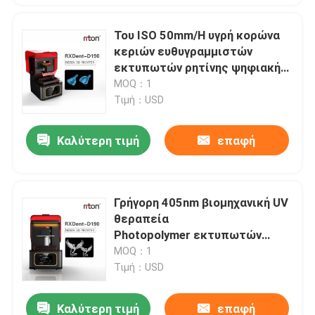
Του ISO 50mm/H υγρή κορώνα
κεριών ευθυγραμμιστών
εκτυπωτών ρητίνης ψηφιακή
τρισδιάστατη
MOQ：1
Τιμή：USD
Καλύτερη τιμή
επαφή
Γρήγορη 405nm βιομηχανική UV
θεραπεία
Photopolymer εκτυπωτών
ρητίνης τρισδιάστατη
MOQ：1
Τιμή：USD
Καλύτερη τιμή
επαφή