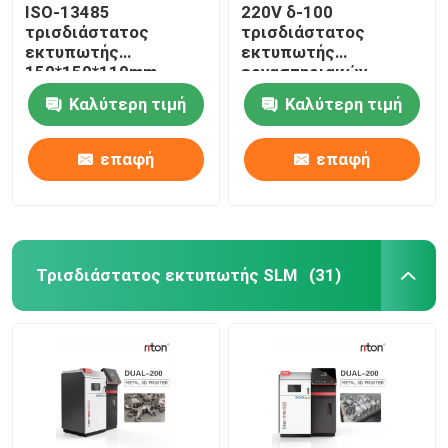
ISO-13485
220V δ-100
τρισδιάστατος
τρισδιάστατος
εκτυπωτής
εκτυπωτής
150*150*110mm
εργαστηριακών
λέιζερ DLP μέγεθος
οδοντικός μετάλλων
Καλύτερη τιμή
Καλύτερη τιμή
εκτύπωσης για τα
για την οδοντοστοιχία
οδοντικά πρότυπα
μερικό Riton
μοσχευμάτων
επαφή
επαφή
Τρισδιάστατος εκτυπωτής SLM
(31)