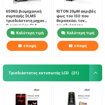
650KG βιομηχανική
RITON 20μM ακριβές
συμπαγής DLMS
φως του ISO που
τρισδιάστατη μηχανή
θεραπεύει τον
βιομηχανίας SLA
τρισδιάστατο
εκτυπωτών οδοντική
εκτυπωτή ένα
Καλύτερη τιμή
Καλύτερη τιμή
εκτύπωση
οδοντοστοιχιών
στάσεων
επαφή
επαφή
Τρισδιάστατος εκτυπωτής LCD
(21)