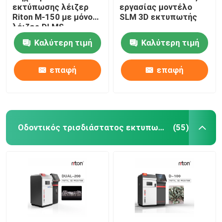
εκτύπωσης λέιζερ
εργασίας μοντέλο
Riton M-150 με μόνο
SLM 3D εκτυπωτής
Μηχανή κάμψης σύρματος DMIS-V1
λέιζερ DLMS
Καλύτερη τιμή
Καλύτερη τιμή
Μηχανή κάμψης σύρματος DMIS-V1
επαφή
επαφή
Μηχανή κάμψης σύρματος DMIS-V1
Οδοντικός τρισδιάστατος εκτυπωτής μετάλλων
(55)