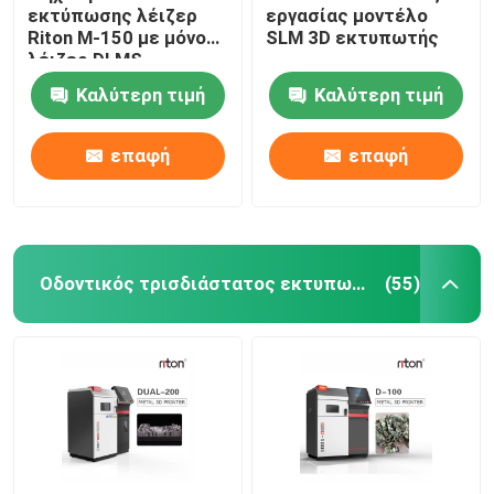
εκτύπωσης λέιζερ
εργασίας μοντέλο
Riton M-150 με μόνο
SLM 3D εκτυπωτής
Μηχανή κάμψης σύρματος DMIS-V1
λέιζερ DLMS
Καλύτερη τιμή
Καλύτερη τιμή
Μηχανή κάμψης σύρματος DMIS-V1
επαφή
επαφή
Μηχανή κάμψης σύρματος DMIS-V1
Οδοντικός τρισδιάστατος εκτυπωτής μετάλλων
(55)