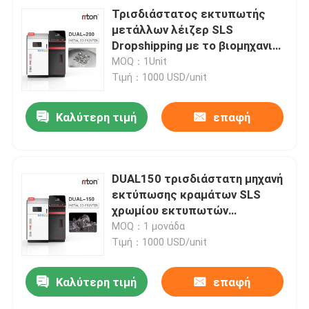
Τρισδιάστατος εκτυπωτής
μετάλλων λέιζερ SLS
Dropshipping με το βιομηχανικό
βαθμό 1300mm
MOQ：1Unit
συμπυκνώνοντας μηχανή
Τιμή：1000 USD/unit
λέιζερ
Καλύτερη τιμή
επαφή
DUAL150 τρισδιάστατη μηχανή
εκτύπωσης κραμάτων SLS
χρωμίου εκτυπωτών
μετάλλων λέιζερ κοβαλτίου
MOQ：1 μονάδα
τιτανίου 70db
Τιμή：1000 USD/unit
Καλύτερη τιμή
επαφή