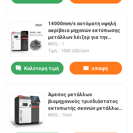
14000mm/s αυτόματη υψηλή
ακρίβεια μηχανών εκτύπωσης
μετάλλων λέιζερ για την
τρισδιάστατη εκτύπωση
MOQ：1
πρωτοτύπων
Τιμή：1000 USD/unit
Καλύτερη τιμή
επαφή
Άμεσος μετάλλων
βιομηχανικός τρισδιάστατος
εκτυπωτής σκονών μετάλλων
Cocr μηχανών λέιζερ
MOQ：1Unit
συμπυκνώνοντας