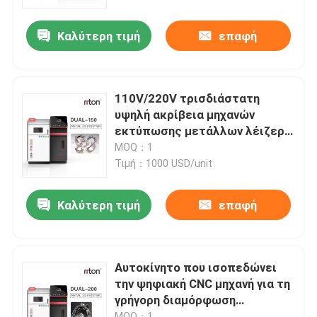
Καλύτερη τιμή
επαφή
Γύρος εργοστασίων
Ποιοτικός έλεγχος
110V/220V τρισδιάστατη
υψηλή ακρίβεια μηχανών
επαφή
εκτύπωσης μετάλλων λέιζερ
για την εκτύπωση
MOQ：1
πρωτοτύπων
Τιμή：1000 USD/unit
Νέα
Καλύτερη τιμή
επαφή
Όλες οι περιπτώσεις
Τρισδιάστατος εκτυπωτής μετάλλων λέιζερ
Αυτοκίνητο που ισοπεδώνει
την ψηφιακή CNC μηχανή για τη
γρήγορη διαμόρφωση
Οδοντικός τρισδιάστατος εκτυπωτής μετάλλων
πρωτοτύπου
MOQ：1