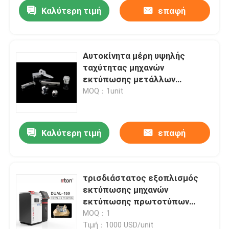
Καλύτερη τιμή
επαφή
Αυτοκίνητα μέρη υψηλής
ταχύτητας μηχανών
εκτύπωσης μετάλλων
τρισδιάστατα 14000mm/S
MOQ：1unit
Καλύτερη τιμή
επαφή
Αρχική Σελίδα
τρισδιάστατος εξοπλισμός
εκτύπωσης μηχανών
Προϊόντα
εκτύπωσης πρωτοτύπων
μετάλλων λέιζερ 110V 220V
MOQ：1
Σχετικά με εμάς
Τιμή：1000 USD/unit