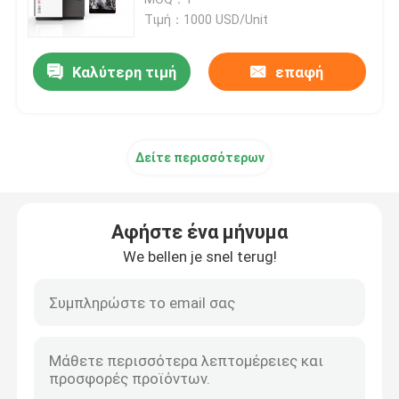
Τιμή：1000 USD/Unit
Τρισδιάστατος εκτυπωτής SLM
Καλύτερη τιμή
επαφή
Τρισδιάστατος εκτυπωτής DLMS
Δείτε περισσότερων
Τρισδιάστατος εκτυπωτής LCD
Φωτοευαίσθητη ρητίνη
Αφήστε ένα μήνυμα
We bellen je snel terug!
τρισδιάστατη σκόνη μετάλλων εκτυπωτών
Βιομηχανικός τρισδιάστατος εκτυπωτής ρητίνης
Ιατρικός τρισδιάστατος εκτυπωτής