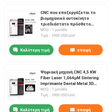
CNC που επεξεργάζεται το
βιομηχανικό αυτοκίνητο
τρισδιάστατο πρόσθετο
μέταλλο 14000mm/S 70db στη
MOQ：1 μονάδα
μηχανή εκτυπωτών
Τιμή：1000 USD/unit
Καλύτερη τιμή
επαφή
Ψηφιακή μηχανή CNC 4,5 KW
Fiber Laser 1,064μM Sintering
Imprimante Dental Metal 3D
Printer Melting CoCr Titanium
MOQ：1 μονάδα
Τιμή：1000 USD/unit
Καλύτερη τιμή
επαφή