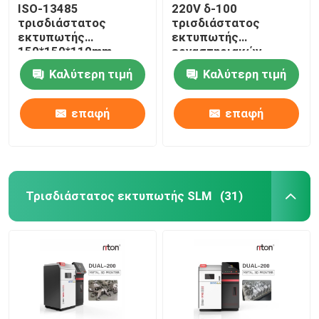
ISO-13485
220V δ-100
τρισδιάστατος
τρισδιάστατος
εκτυπωτής
εκτυπωτής
150*150*110mm
εργαστηριακών
λέιζερ DLP μέγεθος
οδοντικός μετάλλων
Καλύτερη τιμή
Καλύτερη τιμή
εκτύπωσης για τα
για την οδοντοστοιχία
οδοντικά πρότυπα
μερικό Riton
μοσχευμάτων
επαφή
επαφή
Τρισδιάστατος εκτυπωτής SLM
(31)