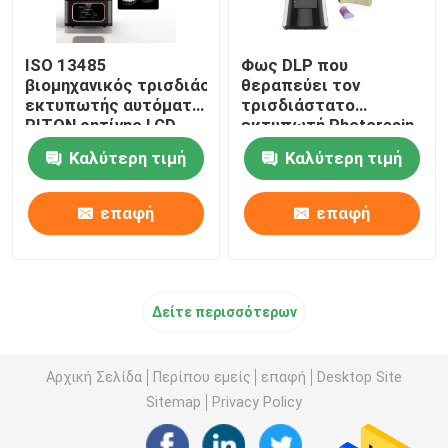
ISO 13485
Φως DLP που
βιομηχανικός τρισδιάστατος
θεραπεύει τον
εκτυπωτής αυτόματο τεράστιο 220V
τρισδιάστατο
RITON ρητίνης LCD
εκτυπωτή Photoresin
υψηλής ταχύτητας για
Καλύτερη τιμή
Καλύτερη τιμή
την πρότυπη
παραγωγή
επαφή
επαφή
Δείτε περισσότερων
Αρχική Σελίδα
Περίπου εμείς
επαφή
Desktop Site
Sitemap
Privacy Policy