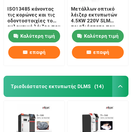
ISO13485 κάνοντας
Μετάλλων οπτικό
τις κορώνες και τις
λέιζερ εκτυπωτών
οδοντοστοιχίες το
4.5KW 220V SLM
εκλεκτικό λέιζερ που
τρισδιάστατο που
λειώνει τον
χαρακτηρίζει τη
Καλύτερη τιμή
Καλύτερη τιμή
τρισδιάστατο
μηχανή
εκτυπωτή Dual200
επαφή
επαφή
Τρισδιάστατος εκτυπωτής DLMS
(14)