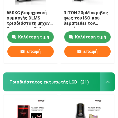
650KG βιομηχανική
RITON 20μM ακριβές
συμπαγής DLMS
φως του ISO που
τρισδιάστατη μηχανή
θεραπεύει τον
βιομηχανίας SLA
τρισδιάστατο
εκτυπωτών οδοντική
εκτυπωτή ένα
Καλύτερη τιμή
Καλύτερη τιμή
εκτύπωση
οδοντοστοιχιών
στάσεων
επαφή
επαφή
Τρισδιάστατος εκτυπωτής LCD
(21)