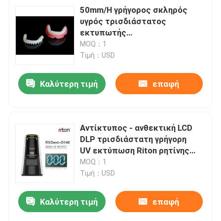
50mm/H γρήγορος σκληρός
υγρός τρισδιάστατος
εκτυπωτής
192x108mm ρητίνης υψηλός
MOQ：1
αντίκτυπος DLP - ανθεκτικός
Τιμή：USD
Καλύτερη τιμή
επαφή
Αντίκτυπος - ανθεκτική LCD
DLP τρισδιάστατη γρήγορη
UV εκτύπωση Riton ρητίνης
εκτυπωτών σκληρή
MOQ：1
Τιμή：USD
Καλύτερη τιμή
επαφή