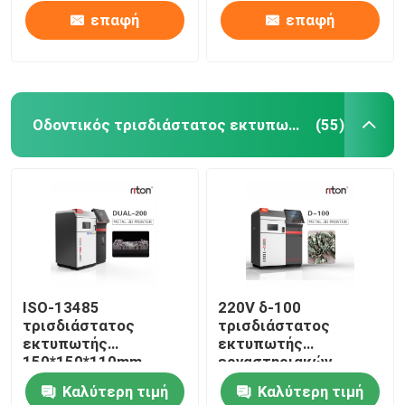
επαφή
επαφή
Οδοντικός τρισδιάστατος εκτυπωτής μετάλλων
(55)
Αρχική Σελίδα
ISO-13485
220V δ-100
τρισδιάστατος
τρισδιάστατος
Προϊόντα
εκτυπωτής
εκτυπωτής
150*150*110mm
εργαστηριακών
λέιζερ DLP μέγεθος
οδοντικός μετάλλων
Καλύτερη τιμή
Καλύτερη τιμή
εκτύπωσης για τα
για την οδοντοστοιχία
Σχετικά με εμάς