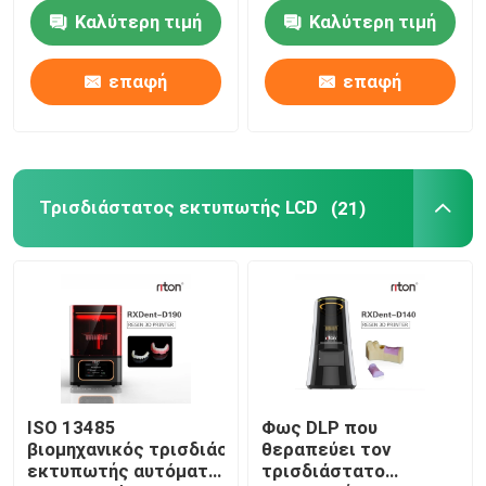
εκτυπωτών οδοντική
εκτυπωτή ένα
Καλύτερη τιμή
Καλύτερη τιμή
εκτύπωση
Τρισδιάστατος εκτυπωτής κοσμήματος
οδοντοστοιχιών
στάσεων
επαφή
επαφή
dlp τρισδιάστατος εκτυπωτής
Τρισδιάστατος εκτυπωτής ρητίνης SLA
Τρισδιάστατος εκτυπωτής LCD
(21)
Συμπυκνώνοντας μηχανή λέιζερ
Αυτοκίνητος τρισδιάστατος εκτυπωτής
τρισδιάστατος εκτυπωτής τιτανίου
ISO 13485
Φως DLP που
βιομηχανικός τρισδιάστατος
θεραπεύει τον
Ψηφιακή CNC μηχανή
εκτυπωτής αυτόματο τεράστιο 220V
τρισδιάστατο