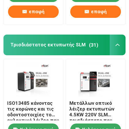
οδοντικά πρότυπα
μερικό Riton
μοσχευμάτων
επαφή
επαφή
Γύρος εργοστασίων
Ποιοτικός έλεγχος
Τρισδιάστατος εκτυπωτής SLM
(31)
επαφή
Νέα
Όλες οι περιπτώσεις
ISO13485 κάνοντας
Μετάλλων οπτικό
Τρισδιάστατος εκτυπωτής μετάλλων λέιζερ
τις κορώνες και τις
λέιζερ εκτυπωτών
οδοντοστοιχίες το
4.5KW 220V SLM
εκλεκτικό λέιζερ που
τρισδιάστατο που
Οδοντικός τρισδιάστατος εκτυπωτής μετάλλων
λειώνει τον
χαρακτηρίζει τη