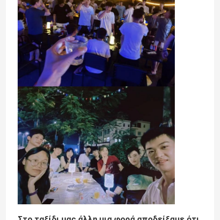
Γύρος εργοστασίων
Ποιοτικός έλεγχος
επαφή
Νέα
Όλες οι περιπτώσεις
Τρισδιάστατος εκτυπωτής μετάλλων λέιζερ
Οδοντικός τρισδιάστατος εκτυπωτής μετάλλων
Στο ταξίδι μας άλλη μια φορά αποδείξαμε ότι