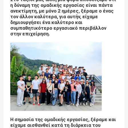
η δύναμη της ομαδικής εργασίας είναι πάντα
ανεκτίμητη, με μόνο 2 ημέρες, ξέραμε ο ένας
Τρισδιάστατος εκτυπωτής SLM
τον άλλον καλύτερα, για αυτήν, είχαμε
δημιουργήσει ένα καλύτερο και
συμπαθητικότερο εργασιακό περιβάλλον
Τρισδιάστατος εκτυπωτής DLMS
στην επιχείρηση.
Τρισδιάστατος εκτυπωτής LCD
Φωτοευαίσθητη ρητίνη
τρισδιάστατη σκόνη μετάλλων εκτυπωτών
Βιομηχανικός τρισδιάστατος εκτυπωτής ρητίνης
Η σημασία της ομαδικής εργασίας, ξέραμε και
Ιατρικός τρισδιάστατος εκτυπωτής
είχαμε αισθανθεί κατά τη διάρκεια του