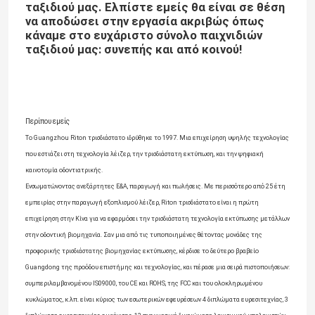
ταξιδιού μας. Ελπίστε εμείς θα είναι σε θέση
να αποδώσει στην εργασία ακριβώς όπως
Τρισδιάστατος εκτυπωτής κοσμήματος
κάναμε στο ευχάριστο σύνολο παιχνιδιών
ταξιδιού μας: συνεπής και από κοινού!
dlp τρισδιάστατος εκτυπωτής
Τρισδιάστατος εκτυπωτής ρητίνης SLA
Περίπου εμείς
Το Guangzhou Riton τρισδιάστατο ιδρύθηκε το 1997. Μια επιχείρηση υψηλής τεχνολογίας
που εστιάζει στη τεχνολογία λέιζερ, την τρισδιάστατη εκτύπωση, και την ψηφιακή
Συμπυκνώνοντας μηχανή λέιζερ
καινοτομία οδοντιατρικής.
Ενσωματώνοντας ανεξάρτητες Ε&Α, παραγωγή και πωλήσεις. Με περισσότερο από 25 έτη
εμπειρίας στην παραγωγή εξοπλισμού λέιζερ, Riton τρισδιάστατο είναι η πρώτη
Αυτοκίνητος τρισδιάστατος εκτυπωτής
επιχείρηση στην Κίνα για να εφαρμόσει την τρισδιάστατη τεχνολογία εκτύπωσης μετάλλων
στην οδοντική βιομηχανία. Σαν μια από τις τυποποιημένες θέτοντας μονάδες της
προφορικής τρισδιάστατης βιομηχανίας εκτύπωσης, κέρδισε το δεύτερο βραβείο
τρισδιάστατος εκτυπωτής τιτανίου
Guangdong της προόδου επιστήμης και τεχνολογίας, και πέρασε μια σειρά πιστοποιήσεων:
συμπεριλαμβανομένου IS09000, του CE και ROHS, της FCC και του ολοκληρωμένου
Ψηφιακή CNC μηχανή
κυκλώματος, κ.λπ. είναι κύριος των εσωτερικών εφευρέσεων 4 διπλώματα ευρεσιτεχνίας, 3