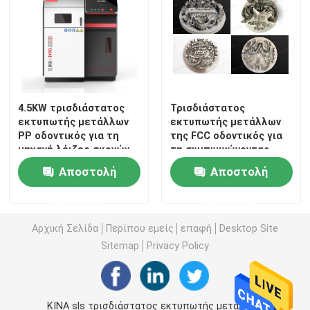
4.5KW τρισδιάστατος
Τρισδιάστατος
εκτυπωτής μετάλλων
εκτυπωτής μετάλλων
PP οδοντικός για τη
της FCC οδοντικός για
μηχανή λέιζερ σκονών
τη συμπυκνώνοντας
μερών αυτοκινήτου
μηχανή λέιζερ σκονών
Αποστολή
Αποστολή
κοσμήματος
κραμάτων μετάλλων
ερώτησης
ερώτησης
Αρχική Σελίδα
Περίπου εμείς
επαφή
Desktop Site
Sitemap
Privacy Policy
ΚΙΝΑ sls τρισδιάστατος εκτυπωτής μετάλλων