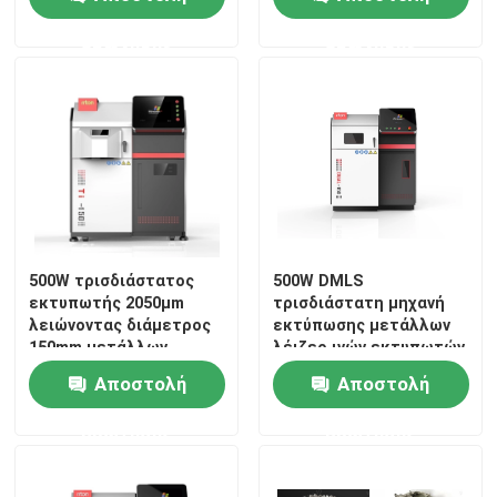
μηχανή εκτύπωσης
λέιζερ τρισδιάστατη
ερώτησης
ερώτησης
1300x900x1600mm
500W τρισδιάστατος
500W DMLS
εκτυπωτής 2050μm
τρισδιάστατη μηχανή
λειώνοντας διάμετρος
εκτύπωσης μετάλλων
150mm μετάλλων
λέιζερ ινών εκτυπωτών
λέιζερ μηχανών
οδοντική διπλή
Αποστολή
Αποστολή
εκτύπωσης
οδοντιατρικής πάχους
ερώτησης
ερώτησης
ψηφιακή