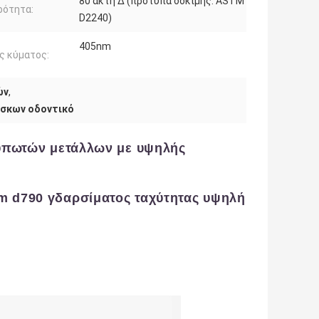
80 ακτή Δ (πρότυπα δοκιμής: ASTM
ρότητα:
D2240)
405nm
ς κύματος:
ών
,
ίσκων οδοντικό
κτυπωτών μετάλλων με υψηλής
m d790 γδαρσίματος ταχύτητας υψηλή