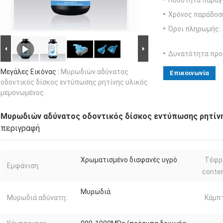
Ποσότητα παραγγ
Χρόνος παράδοσ
Όροι πληρωμής:
Δυνατότητα προ
Μεγάλες Εικόνας :
Μυρωδιών αδύνατος
Επικοινωνία
οδοντικός δίσκος εντύπωσης ρητίνης υλικός
μεμονωμένος
Μυρωδιών αδύνατος οδοντικός δίσκος εντύπωσης ρητίν
περιγραφή
Χρωματισμένο διαφανές υγρό
Τέφρ
Εμφάνιση:
conte
Μυρωδιά
Μυρωδιά αδύνατη::
Κάμπτ