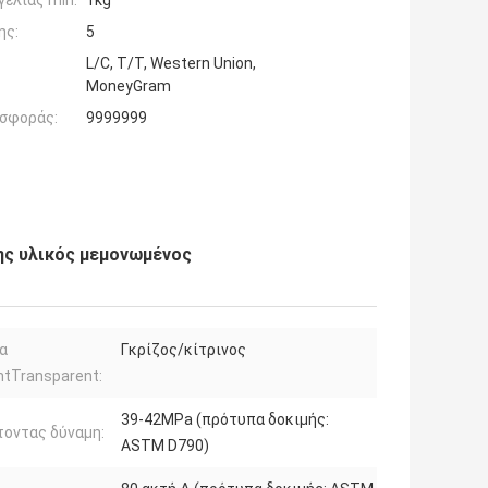
ελίας min:
1kg
ης:
5
L/C, T/T, Western Union,
MoneyGram
σφοράς:
9999999
ης υλικός μεμονωμένος
α
Γκρίζος/κίτρινος
ntTransparent:
39-42MPa (πρότυπα δοκιμής:
οντας δύναμη:
ASTM D790)