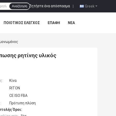
Ζητήστε ένα απόσπασμα
|
Greek
Αναζήτηση
ΠΟΙΟΤΙΚΌΣ ΈΛΕΓΧΟΣ
ΕΠΑΦΉ
ΝΈΑ
εμονωμένος
πωσης ρητίνης υλικός
ς:
Κίνα
RITON
CE ISO FBA
:
Πρότυπη πλύση
τολής Όροι: