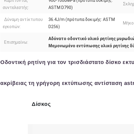
Κάμπτοντας
900-1000MPa (πρότυπα δοκιμής:
Σκλη
συντελεστής:
ASTM D790)
Δύναμη αντίκτυπου
36.4J/m (πρότυπα δοκιμής: ASTM
Μήκο
εγκοπών:
D256)
Αδύνατο οδοντικό υλικό ρητίνης μυρωδι
Επισημαίνω:
Μεμονωμένο εντύπωσης υλικό ρητίνης δ
Οδοντική ρητίνη για τον τρισδιάστατο δίσκο ε
ακρίβειας τη γρήγορη εκτύπωσης αντίσταση ast
Δίσκος