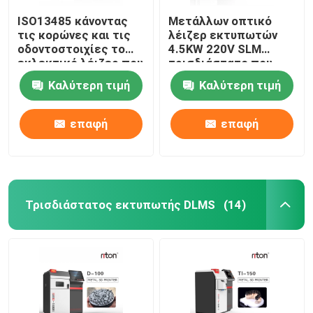
ISO13485 κάνοντας
Μετάλλων οπτικό
τις κορώνες και τις
λέιζερ εκτυπωτών
οδοντοστοιχίες το
4.5KW 220V SLM
εκλεκτικό λέιζερ που
τρισδιάστατο που
λειώνει τον
χαρακτηρίζει τη
Καλύτερη τιμή
Καλύτερη τιμή
τρισδιάστατο
μηχανή
εκτυπωτή Dual200
επαφή
επαφή
Τρισδιάστατος εκτυπωτής DLMS
(14)