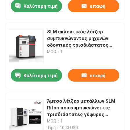
Καλύτερη τιμή
επαφή
SLM εκλεκτικός λέιζερ
συμπυκνώνοντας μηχανών
οδοντικός τρισδιάστατος
εκτυπωτής μετάλλων
MOQ：1
προσθέσεων βιομηχανικός
Καλύτερη τιμή
επαφή
Αρχική Σελίδα
Άμεσο λέιζερ μετάλλων SLM
Riton που συμπυκνώνει τις
Προϊόντα
τρισδιάστατες γέφυρες
κορωνών Meiting εκτυπωτών
MOQ：1
για οδοντικό Laborator
Σχετικά με εμάς
Τιμή：1000 USD