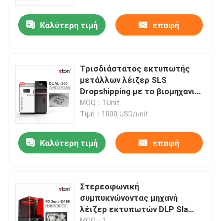
Καλύτερη τιμή
επαφή
Γύρος εργοστασίων
Ποιοτικός έλεγχος
Τρισδιάστατος εκτυπωτής
μετάλλων λέιζερ SLS
επαφή
Dropshipping με το βιομηχανικό
βαθμό 1300mm
MOQ：1Unit
συμπυκνώνοντας μηχανή
Τιμή：1000 USD/unit
Νέα
λέιζερ
Καλύτερη τιμή
επαφή
Όλες οι περιπτώσεις
Τρισδιάστατος εκτυπωτής μετάλλων λέιζερ
Στερεοφωνική
συμπυκνώνοντας μηχανή
λέιζερ εκτυπωτών DLP Sla
Οδοντικός τρισδιάστατος εκτυπωτής μετάλλων
ρητίνης λέιζερ εμφάνισης
MOQ：1