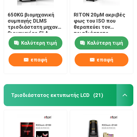
650KG βιομηχανική
RITON 20μM ακριβές
συμπαγής DLMS
φως του ISO που
τρισδιάστατη μηχανή
θεραπεύει τον
βιομηχανίας SLA
τρισδιάστατο
εκτυπωτών οδοντική
εκτυπωτή ένα
Καλύτερη τιμή
Καλύτερη τιμή
εκτύπωση
οδοντοστοιχιών
στάσεων
επαφή
επαφή
Τρισδιάστατος εκτυπωτής LCD
(21)