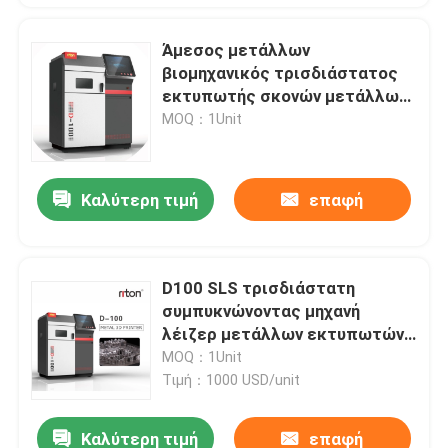
Άμεσος μετάλλων
βιομηχανικός τρισδιάστατος
εκτυπωτής σκονών μετάλλων
Cocr μηχανών λέιζερ
MOQ：1Unit
συμπυκνώνοντας
Καλύτερη τιμή
επαφή
D100 SLS τρισδιάστατη
συμπυκνώνοντας μηχανή
λέιζερ μετάλλων εκτυπωτών
εκλεκτική για το ασημένιο
MOQ：1Unit
τιτάνιο
Τιμή：1000 USD/unit
Καλύτερη τιμή
επαφή