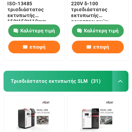
ISO-13485
220V δ-100
τρισδιάστατος
τρισδιάστατος
εκτυπωτής
εκτυπωτής
150*150*110mm
εργαστηριακών
λέιζερ DLP μέγεθος
οδοντικός μετάλλων
Καλύτερη τιμή
Καλύτερη τιμή
εκτύπωσης για τα
για την οδοντοστοιχία
οδοντικά πρότυπα
μερικό Riton
μοσχευμάτων
επαφή
επαφή
Τρισδιάστατος εκτυπωτής SLM
(31)