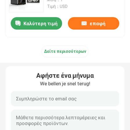
λιθογραφίας
Τιμή：USD
Τρισδιάστατος εκτυπωτής SLM
Καλύτερη τιμή
επαφή
Τρισδιάστατος εκτυπωτής DLMS
Δείτε περισσότερων
Τρισδιάστατος εκτυπωτής LCD
Φωτοευαίσθητη ρητίνη
Αφήστε ένα μήνυμα
We bellen je snel terug!
τρισδιάστατη σκόνη μετάλλων εκτυπωτών
Βιομηχανικός τρισδιάστατος εκτυπωτής ρητίνης
Ιατρικός τρισδιάστατος εκτυπωτής