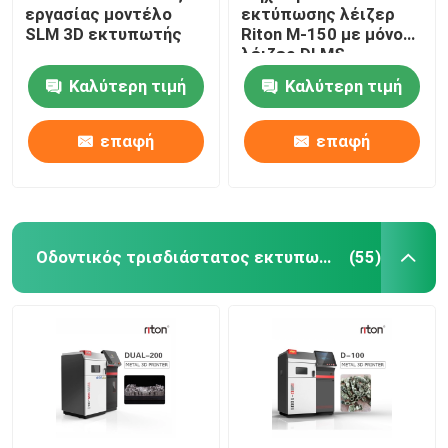
εργασίας μοντέλο
εκτύπωσης λέιζερ
SLM 3D εκτυπωτής
Riton M-150 με μόνο
Μηχανή κάμψης σύρματος DMIS-V1
λέιζερ DLMS
Καλύτερη τιμή
Καλύτερη τιμή
Μηχανή κάμψης σύρματος DMIS-V1
επαφή
επαφή
Μηχανή κάμψης σύρματος DMIS-V1
Οδοντικός τρισδιάστατος εκτυπωτής μετάλλων
(55)