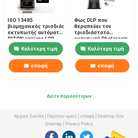
ISO 13485
Φως DLP που
βιομηχανικός τρισδιάστατος
θεραπεύει τον
εκτυπωτής αυτόματο τεράστιο 220V
τρισδιάστατο
RITON ρητίνης LCD
εκτυπωτή Photoresin
υψηλής ταχύτητας για
Καλύτερη τιμή
Καλύτερη τιμή
την πρότυπη
παραγωγή
επαφή
επαφή
Δείτε περισσότερων
Αρχική Σελίδα
Περίπου εμείς
επαφή
Desktop Site
Sitemap
Privacy Policy