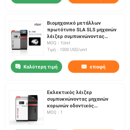
Βιομηχανικό μετάλλων
πρωτότυπο SLA SLS μηχανών
λέιζερ συμπυκνώνοντας
εκλεκτικό
MOQ：1Unit
Τιμή：1000 USD/unit
Καλύτερη τιμή
επαφή
Εκλεκτικός λέιζερ
συμπυκνώνοντας μηχανών
κορωνών οδοντικός
εξοπλισμός εκτύπωσης
MOQ：1
μετάλλων πλαισίων
τρισδιάστατος