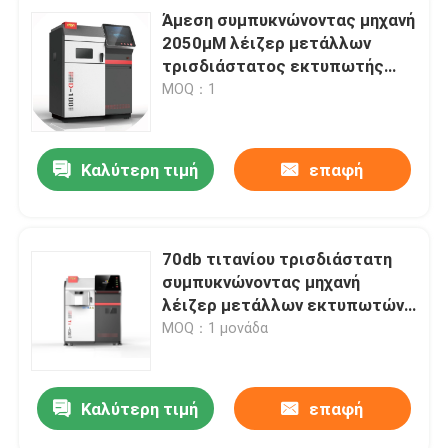
Άμεση συμπυκνώνοντας μηχανή
2050μM λέιζερ μετάλλων
τρισδιάστατος εκτυπωτής
μετάλλων γνάθων
MOQ：1
Καλύτερη τιμή
επαφή
70db τιτανίου τρισδιάστατη
συμπυκνώνοντας μηχανή
λέιζερ μετάλλων εκτυπωτών
2.5KW 220V άμεση
MOQ：1 μονάδα
Καλύτερη τιμή
επαφή